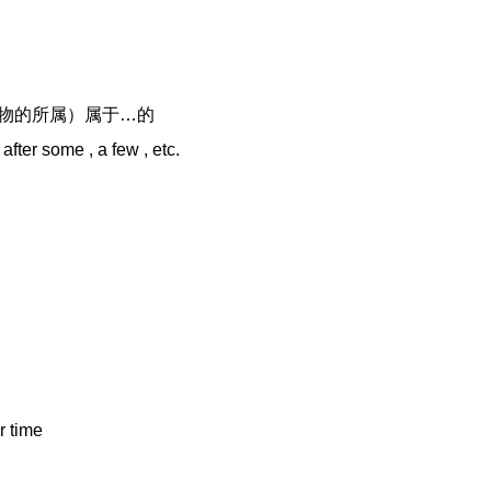
人或物的所属）属于…的
after some , a few , etc.
r time