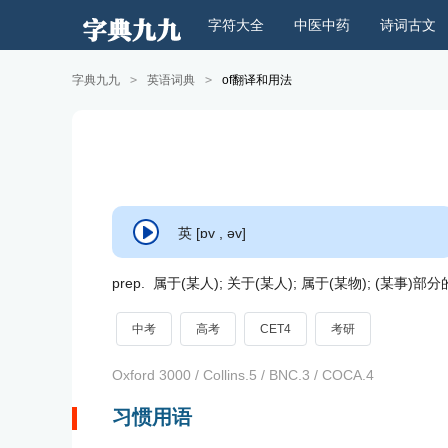
字符大全
中医中药
诗词古文
字典九九
>
英语词典
>
of翻译和用法
英 [ɒv , əv]
prep. 属于(某人); 关于(某人); 属于(某物); (某事)部
中考
高考
CET4
考研
Oxford 3000 / Collins.5 / BNC.3 / COCA.4
习惯用语