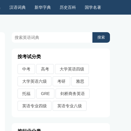
典
汉语词典
新华字典
历史百科
国学名著
历史上的今天
周公解梦
古今语录
儿童故事
按考试分类
中考
高考
大学英语四级
大学英语六级
考研
雅思
托福
GRE
剑桥商务英语
英语专业四级
英语专业八级