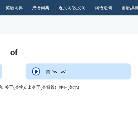
英语词典
成语词典
近义词/反义词
词语造句
国语辞
of
美 [əv , ʌv]
分的; 关于(某物); 出身于(某背景); 住在(某地)